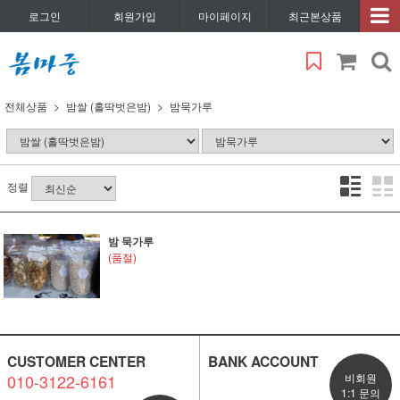
로그인
회원가입
마이페이지
최근본상품
전체상품
밤쌀 (홀딱벗은밤)
밤묵가루
정렬
밤 묵가루
(품절)
CUSTOMER CENTER
BANK ACCOUNT
010-3122-6161
비회원
1:1 문의