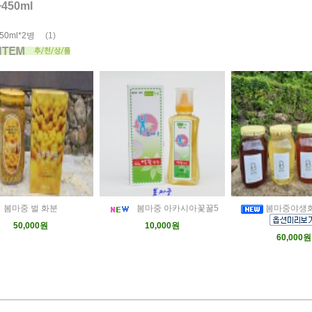
450ml
(1)
0ml*2병
봄마중 벌 화분
봄마중 아카시아꽃꿀5
봄마중야생화꽃
50,000원
10,000원
60,000원