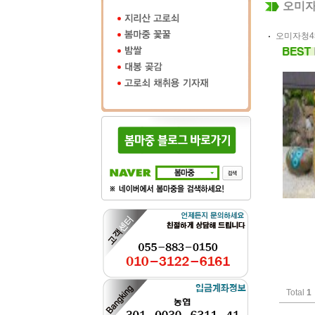
오미자
오미자청45
Total
1