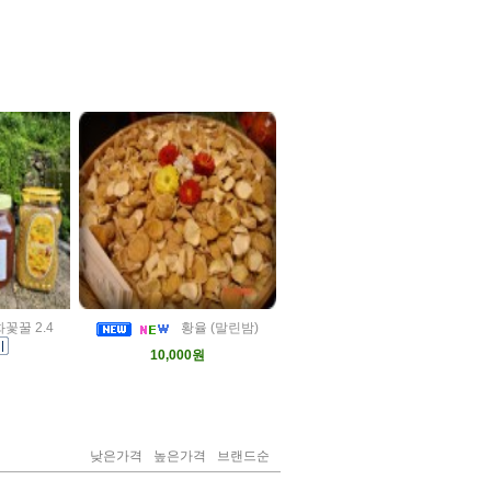
꿀 2.4
황율 (말린밤)
10,000원
낮은가격
높은가격
브랜드순