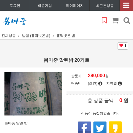
로그인
회원가입
마이페이지
최근본상품
전체상품
밤쌀 (홀딱벗은밤)
홀딱벗은 밤
1
봄마중 말린밤 20키로
280,000
상품가
원
배송비
(조건)
지역별
0
원
총 상품 금액
상품이 품절되었습니다.
봄마중 말린 밤