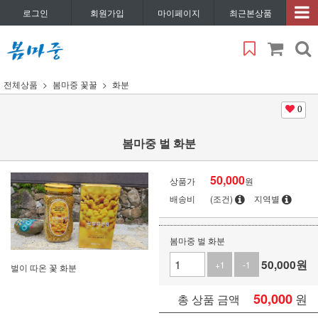
로그인
회원가입
마이페이지
최근본상품
전체상품
봄마중 꽃꿀
화분
0
봄마중 벌 화분
50,000
상품가
원
배송비
(조건)
지역별
봄마중 벌 화분
50,000
원
+1
-1
벌이 따온 꽃 화분
50,000
원
총 상품 금액